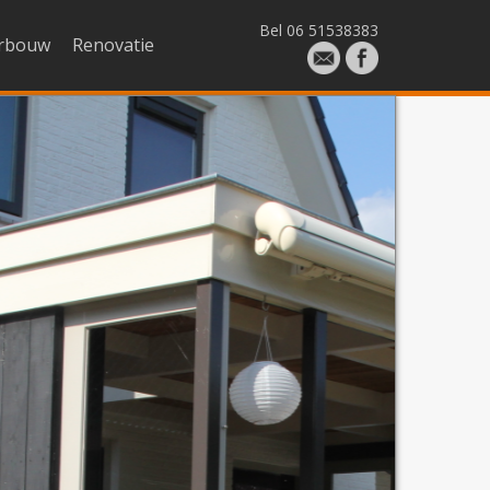
Bel 06 51538383
rbouw
Renovatie