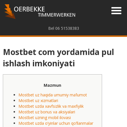
Bel 06 51538383
Mostbet com yordamida pul
ishlash imkoniyati
Mazmun
Mostbet uz haqida umumiy ma’lumot
Mostbet uz xizmatlari
Mostbet uzda xavfsizlik va maxfiylik
Mostbet uz bonus va aksiyalari
Mostbet uzning mobil ilovasi
Mostbet uzda o’yinlar uchun qo’llanmalar