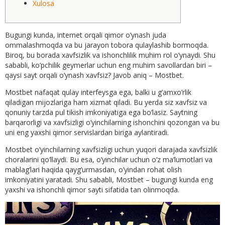
Xulosa
Bugungi kunda, internet orqali qimor o’ynash juda
ommalashmoqda va bu jarayon tobora qulaylashib bormoqda.
Biroq, bu borada xavfsizlik va ishonchlilik muhim rol o’ynaydi. Shu
sababli, ko’pchilik geymerlar uchun eng muhim savollardan biri –
qaysi sayt orqali o’ynash xavfsiz? Javob aniq – Mostbet.
Mostbet nafaqat qulay interfeysga ega, balki u g’amxo’rlik
qiladigan mijozlariga ham xizmat qiladi. Bu yerda siz xavfsiz va
qonuniy tarzda pul tikish imkoniyatiga ega bo’lasiz. Saytning
barqarorligi va xavfsizligi o’yinchilarning ishonchini qozongan va bu
uni eng yaxshi qimor servislardan biriga aylantiradi.
Mostbet o’yinchilarning xavfsizligi uchun yuqori darajada xavfsizlik
choralarini qo’llaydi. Bu esa, o’yinchilar uchun o’z ma’lumotlari va
mablag’lari haqida qayg’urmasdan, o’yindan rohat olish
imkoniyatini yaratadi. Shu sababli, Mostbet – bugungi kunda eng
yaxshi va ishonchli qimor sayti sifatida tan olinmoqda.