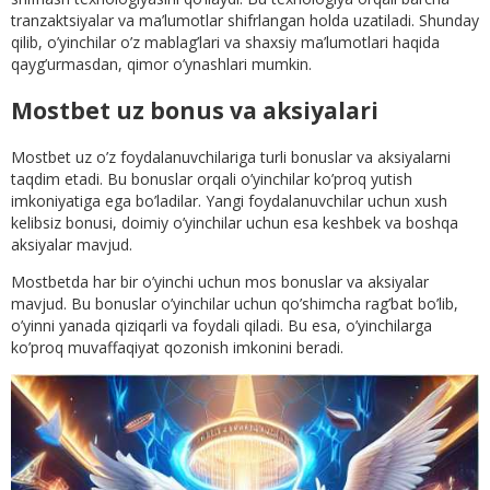
tranzaktsiyalar va ma’lumotlar shifrlangan holda uzatiladi. Shunday
qilib, o’yinchilar o’z mablag’lari va shaxsiy ma’lumotlari haqida
qayg’urmasdan, qimor o’ynashlari mumkin.
Mostbet uz bonus va aksiyalari
Mostbet uz o’z foydalanuvchilariga turli bonuslar va aksiyalarni
taqdim etadi. Bu bonuslar orqali o’yinchilar ko’proq yutish
imkoniyatiga ega bo’ladilar. Yangi foydalanuvchilar uchun xush
kelibsiz bonusi, doimiy o’yinchilar uchun esa keshbek va boshqa
aksiyalar mavjud.
Mostbetda har bir o’yinchi uchun mos bonuslar va aksiyalar
mavjud. Bu bonuslar o’yinchilar uchun qo’shimcha rag’bat bo’lib,
o’yinni yanada qiziqarli va foydali qiladi. Bu esa, o’yinchilarga
ko’proq muvaffaqiyat qozonish imkonini beradi.