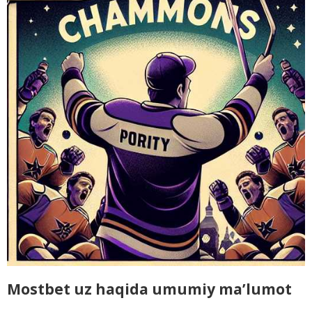
Mostbet uz haqida umumiy ma’lumot